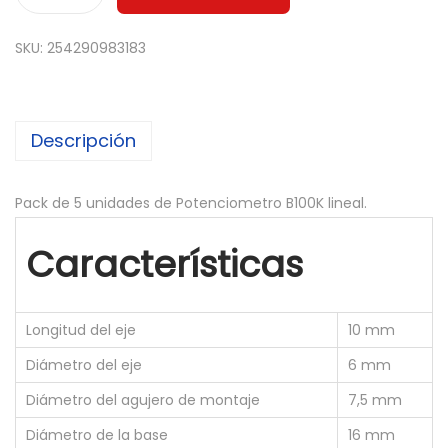
5
x
SKU:
254290983183
P
o
t
Descripción
e
n
c
Pack de 5 unidades de Potenciometro B100K lineal.
i
Características
o
m
e
Longitud del eje
10 mm
t
Diámetro del eje
6 mm
r
o
Diámetro del agujero de montaje
7,5 mm
B
Diámetro de la base
16 mm