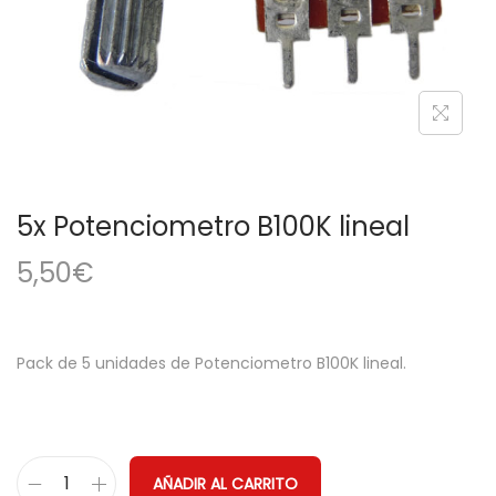
a
i
c
d
i
o
ó
n
5x Potenciometro B100K lineal
5,50
€
Pack de 5 unidades de Potenciometro B100K lineal.
AÑADIR AL CARRITO