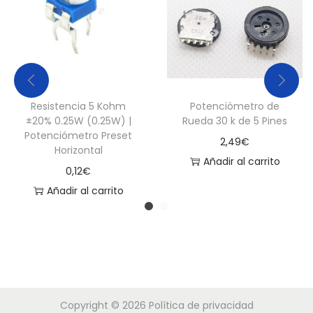
a
d
Resistencia 5 Kohm
Potenciómetro de
±20% 0.25W (0.25W) |
Rueda 30 k de 5 Pines
Potenciómetro Preset
2,49
€
Horizontal
Añadir al carrito
0,12
€
Añadir al carrito
Copyright © 2026
Política de privacidad