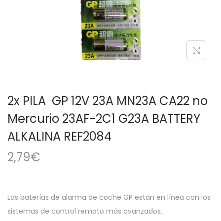
a
i
c
d
i
o
ó
n
2x PILA GP 12V 23A MN23A CA22 no
Mercurio 23AF-2C1 G23A BATTERY
ALKALINA REF2084
2,79
€
Las baterías de alarma de coche GP están en línea con los
sistemas de control remoto más avanzados.