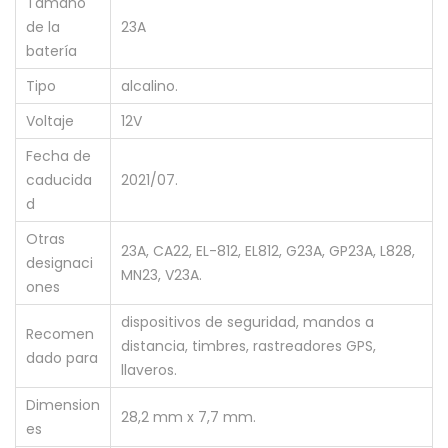
Tamaño
de la
23A
batería
Tipo
alcalino.
Voltaje
12V
Fecha de
caducida
2021/07.
d
Otras
23A, CA22, EL-812, EL812, G23A, GP23A, L828,
designaci
MN23, V23A.
ones
dispositivos de seguridad, mandos a
Recomen
distancia, timbres, rastreadores GPS,
dado para
llaveros.
Dimension
28,2 mm x 7,7 mm.
es