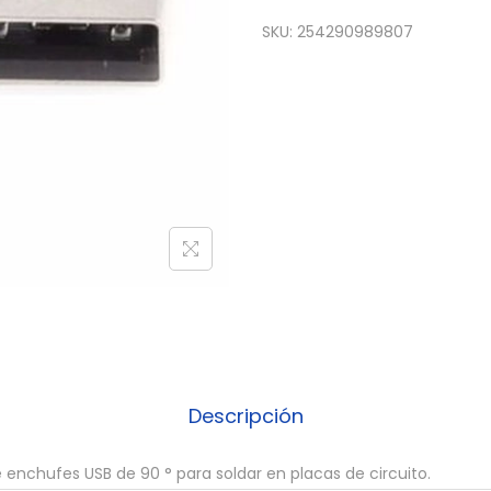
x
SKU:
254290989807
c
o
n
e
c
t
o
r
u
s
b
M
A
Descripción
C
H
 enchufes USB de 90 ° para soldar en placas de circuito.