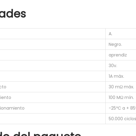
O
ades
t
i
p
A.
o
Negro.
a
9
aprendiz
0
30v.
º
1A máx.
P
cto
30 mΩ máx.
c
b
miento
100 MΩ mín.
S
cionamiento
-25ºC a + 85
o
50.000 ciclos
c
k