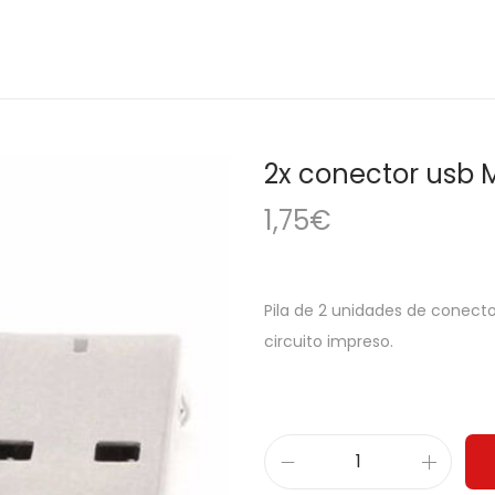
2x conector usb 
1,75
€
Pila de 2 unidades de conecto
circuito impreso.
2