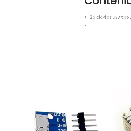
Conteni
2
x
clavijas USB tip