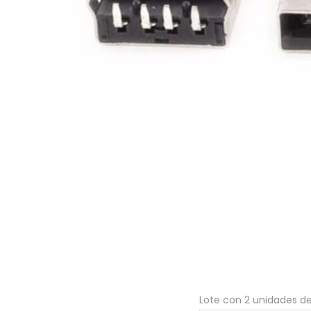
a
i
c
d
i
o
ó
n
Lote con 2 unidades de