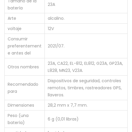
Tamaño de la
23A
batería
Arte
alcalino.
voltaje
12V
Consumir
preferentement
2021/07.
e antes del
23A, CA22, EL-812, EL812, G23A, GP23A,
Otros nombres
L828, MN23, V23A.
Dispositivos de seguridad, controles
Recomendado
remotos, timbres, rastreadores GPS,
para
llaveros.
Dimensiones
28,2 mm x 7,7 mm.
Peso (una
6 g (0,01 libras)
batería)