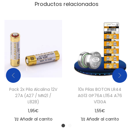
Productos relacionados
Pack 2x Pila Alcalina 12V
10x Pilas BOTON LR44
27A (A27 / MN21 /
AG13 GP76A L1154 A76
L828)
V13GA
1,95
€
1,55
€
Añadir al carrito
Añadir al carrito