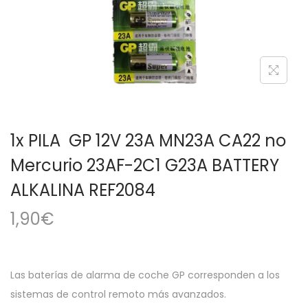
a
i
c
d
i
o
ó
n
1x PILA GP 12V 23A MN23A CA22 no
Mercurio 23AF-2C1 G23A BATTERY
ALKALINA REF2084
1,90
€
Las baterías de alarma de coche GP corresponden a los
sistemas de control remoto más avanzados.