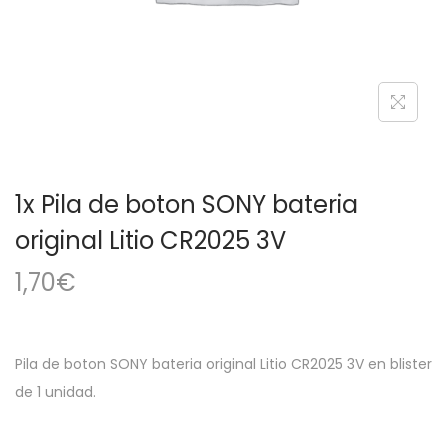
a
i
c
d
i
o
ó
n
1x Pila de boton SONY bateria
original Litio CR2025 3V
1,70
€
Pila de boton SONY bateria original Litio CR2025 3V en blister
de 1 unidad.