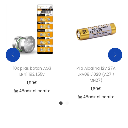
10x pilas boton AG3
Pila Alcalina 12V 27A
LR41 192 1.55v
LRV08 L1028 (A27 /
MN27)
1,99
€
1,60
€
Añadir al carrito
Añadir al carrito