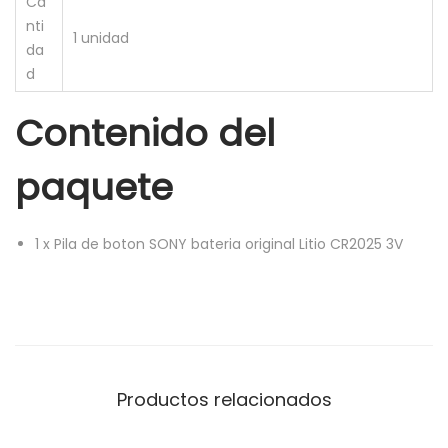
Ca
nti
1 unidad
da
d
Contenido del
paquete
1
x
Pila de boton SONY bateria original Litio CR2025 3V
Productos relacionados