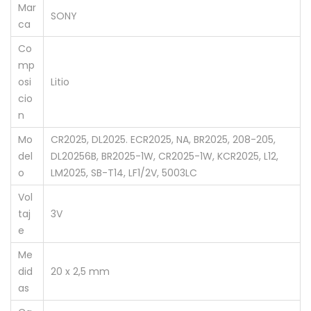
Mar
SONY
ca
Co
mp
osi
Litio
cio
n
Mo
CR2025, DL2025. ECR2025, NA, BR2025, 208-205,
del
DL20256B, BR2025-1W, CR2025-1W, KCR2025, L12,
o
LM2025, SB-T14, LF1/2V, 5003LC
Vol
taj
3V
e
Me
did
20 x 2,5 mm
as