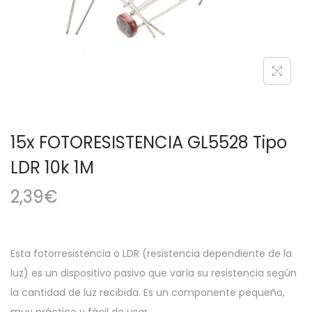
a
i
c
d
i
o
ó
n
15x FOTORESISTENCIA GL5528 Tipo
LDR 10k 1M
2,39
€
Esta fotorresistencia o LDR (resistencia dependiente de la
luz) es un dispositivo pasivo que varía su resistencia según
la cantidad de luz recibida. Es un componente pequeño,