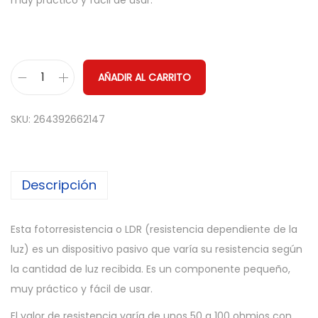
muy práctico y fácil de usar.
AÑADIR AL CARRITO
1
5
SKU:
264392662147
x
F
O
Descripción
T
O
R
Esta fotorresistencia o LDR (resistencia dependiente de la
E
luz) es un dispositivo pasivo que varía su resistencia según
S
la cantidad de luz recibida. Es un componente pequeño,
I
muy práctico y fácil de usar.
S
El valor de resistencia varía de unos 50 a 100 ohmios con