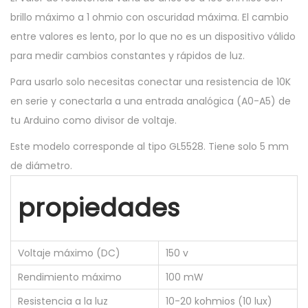
T
brillo máximo a 1 ohmio con oscuridad máxima. El cambio
E
entre valores es lento, por lo que no es un dispositivo válido
N
para medir cambios constantes y rápidos de luz.
C
Para usarlo solo necesitas conectar una resistencia de 10K
I
en serie y conectarla a una entrada analógica (A0-A5) de
A
tu Arduino como divisor de voltaje.
G
L
Este modelo corresponde al tipo GL5528. Tiene solo 5 mm
5
de diámetro.
5
propiedades
2
8
T
Voltaje máximo (DC)
150 v
i
p
Rendimiento máximo
100 mW
o
Resistencia a la luz
10-20 kohmios (10 lux)