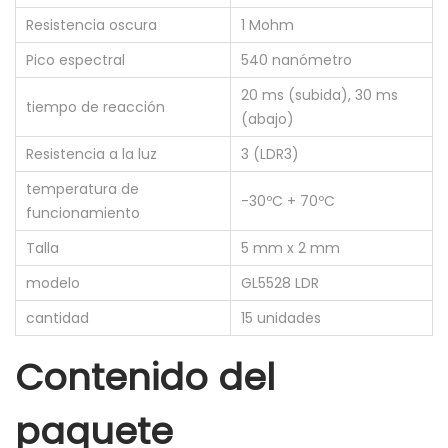
L
Resistencia oscura
1 Mohm
D
Pico espectral
540 nanómetro
R
1
20 ms (subida), 30 ms
tiempo de reacción
(abajo)
0
k
Resistencia a la luz
3 (LDR3)
1
temperatura de
-30ºC + 70ºC
M
funcionamiento
c
Talla
5 mm x 2 mm
a
modelo
GL5528 LDR
n
t
cantidad
15 unidades
i
Contenido del
d
a
paquete
d