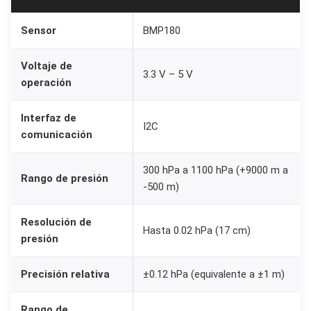
r
i
Sensor
BMP180
c
o
Voltaje de
3.3 V – 5 V
Y
operación
T
Interfaz de
e
I2C
comunicación
m
p
300 hPa a 1100 hPa (+9000 m a
e
Rango de presión
-500 m)
r
a
Resolución de
Hasta 0.02 hPa (17 cm)
t
presión
u
Precisión relativa
±0.12 hPa (equivalente a ±1 m)
r
a
Rango de