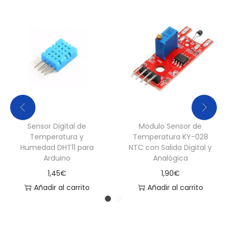
d
a
d
Sensor Digital de
Modulo Sensor de
Temperatura y
Temperatura KY-028
Humedad DHT11 para
NTC con Salida Digital y
Arduino
Analógica
1,45
€
1,90
€
Añadir al carrito
Añadir al carrito