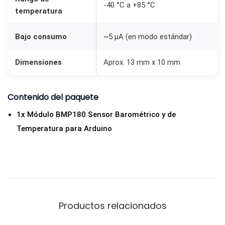
P
-40 °C a +85 °C
temperatura
a
r
Bajo consumo
~5 µA (en modo estándar)
a
A
Dimensiones
Aprox. 13 mm x 10 mm
r
d
Contenido del paquete
u
1x Módulo BMP180 Sensor Barométrico y de
i
Temperatura para Arduino
n
o
c
a
n
t
Productos relacionados
i