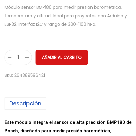
Módulo sensor BMP180 para medir presión barométrica,
temperatura y altitud. Ideal para proyectos con Arduino y
ESP32. Interfaz I2C y rango de 300-1100 hPa.
AÑADIR AL CARRITO
M
o
SKU:
264389596421
d
u
l
Descripción
o
B
M
Este módulo integra el sensor de alta precisión BMP180 de
P
Bosch, diseñado para medir presión barométrica,