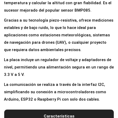
1
temperatura y calcular la altitud con gran fiabilidad. Es el
8
sucesor mejorado del popular sensor BMP085.
0
Gracias a su tecnología piezo-resistiva, ofrece mediciones
S
estables y de bajo ruido, lo que lo hace ideal para
e
aplicaciones como estaciones meteorológicas, sistemas
n
de navegación para drones (UAV), o cualquier proyecto
s
que requiera datos ambientales precisos.
o
La placa incluye un regulador de voltaje y adaptadores de
r
nivel, permitiendo una alimentación segura en un rango de
B
3.3 V a 5 V.
a
r
La comunicación se realiza a través de la interfaz I2C,
o
simplificando su conexión a microcontroladores como
m
Arduino, ESP32 o Raspberry Pi con solo dos cables.
e
t
Características