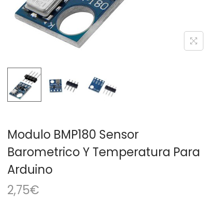
a
i
c
d
i
o
ó
n
Modulo BMP180 Sensor
Barometrico Y Temperatura Para
Arduino
2,75
€