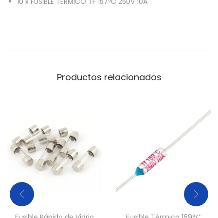
10
x
FUSIBLE TERMICO TF 157ºC 250V 10A
c
a
n
t
i
d
Productos relacionados
a
d
Fusible Rápido de Vidrio
Fusible Térmico 169°C