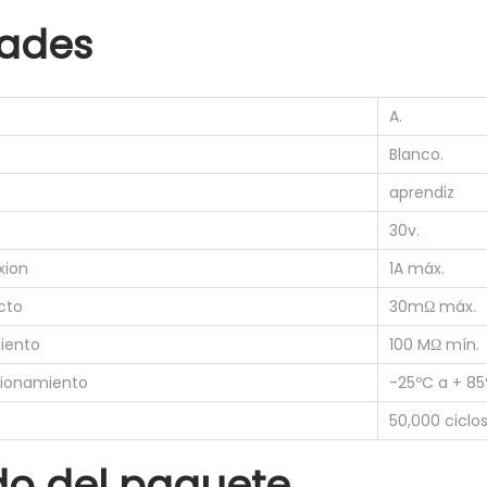
b
ades
r
a
t
A.
i
Blanco.
p
aprendiz
o
30v.
A
9
xion
1A máx.
0
cto
30mΩ máx.
º
miento
100 MΩ mín.
g
cionamiento
-25ºC a + 85
r
a
50,000 ciclos
d
do del paquete
o