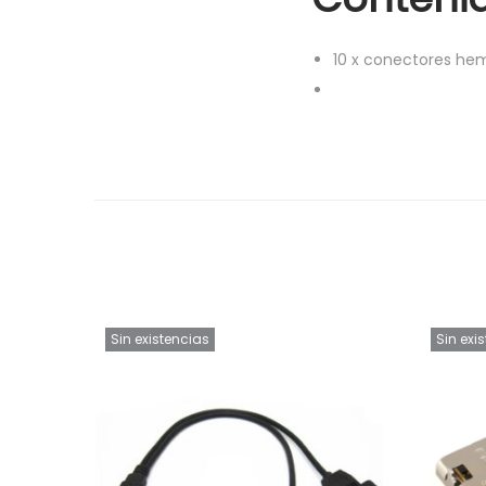
10
x
conectores hem
Sin existencias
Sin exi