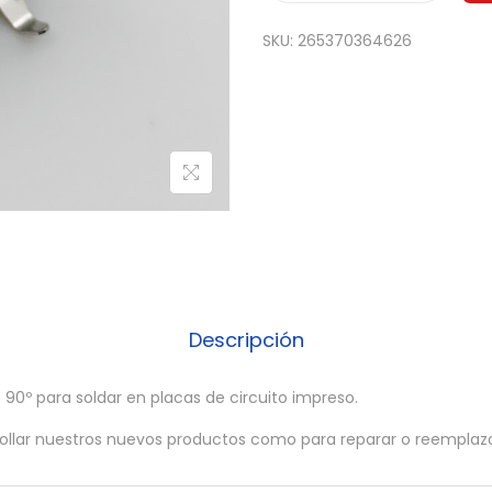
0
SKU:
265370364626
x
C
O
N
E
C
T
O
R
U
Descripción
S
B
 90º para soldar en placas de circuito impreso.
h
rrollar nuestros nuevos productos como para reparar o reempla
e
m