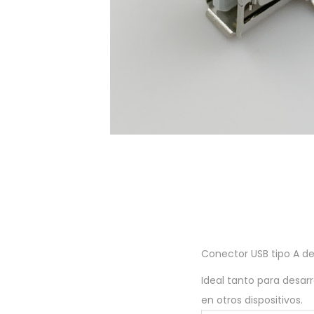
a
i
c
d
i
o
ó
n
Conector USB tipo A de
Ideal tanto para desa
en otros dispositivos.