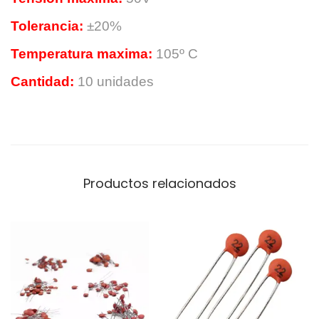
O
Tolerancia:
±20%
R
E
Temperatura maxima:
105º C
L
Cantidad:
10 unidades
E
C
T
R
O
Productos relacionados
L
I
T
I
C
O
1