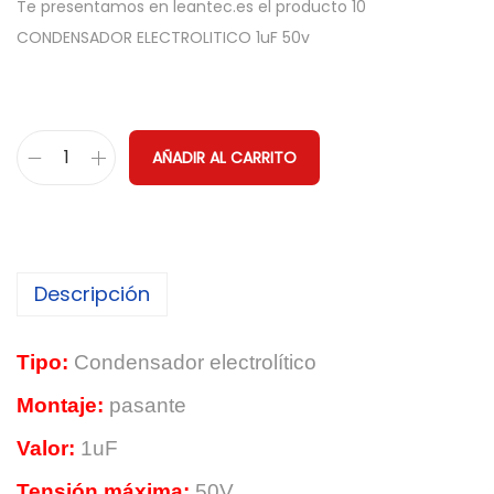
Te presentamos en leantec.es el producto 10
CONDENSADOR ELECTROLITICO 1uF 50v
AÑADIR AL CARRITO
1
0
C
O
Descripción
N
D
E
Tipo:
Condensador electrolítico
N
Montaje:
pasante
S
Valor:
1uF
A
D
Tensión máxima:
50V