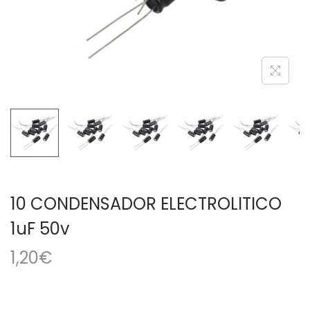
a
i
c
d
i
o
ó
n
10 CONDENSADOR ELECTROLITICO
1uF 50v
1,20
€