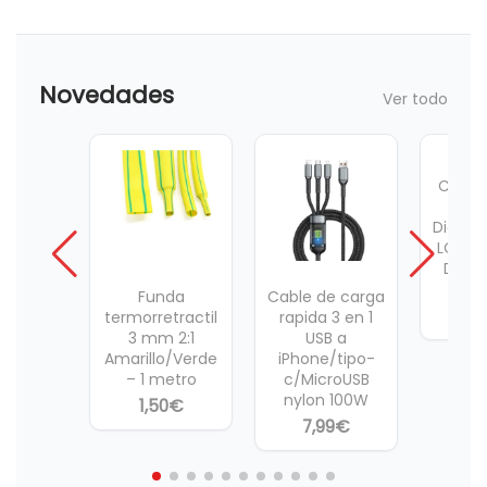
Novedades
Ver todo
Compr
De B
Digital
LCD B
D, N, 
9V,
Funda
Cable de carga
7,
termorretractil
rapida 3 en 1
3 mm 2:1
USB a
Amarillo/Verde
iPhone/tipo-
– 1 metro
c/MicroUSB
nylon 100W
1,50
€
7,99
€