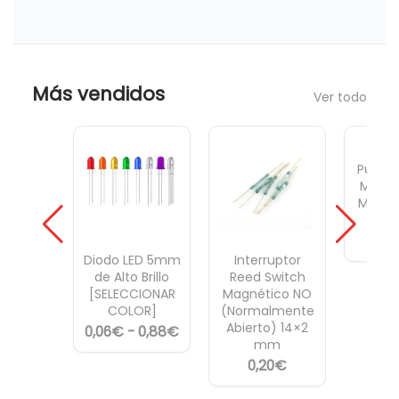
Más vendidos
Ver todo
Pulsad
Mome
Mini 
par
0,
Diodo LED 5mm
Interruptor
de Alto Brillo
Reed Switch
[SELECCIONAR
Magnético NO
COLOR]
(Normalmente
Abierto) 14×2
R
0,06
€
-
0,88
€
mm
a
0,20
€
n
g