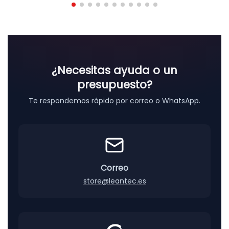
o
d
e
p
r
e
¿Necesitas ayuda o un
c
presupuesto?
i
o
Te respondemos rápido por correo o WhatsApp.
s
:
d
e
s
d
Correo
e
store@leantec.es
0
,
0
6