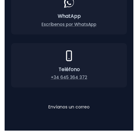
€
h
a
WhatApp
s
Escríbenos por WhatsApp
t
a
0
,
8
8
€
Teléfono
+34 645 364 372
Envíanos un correo