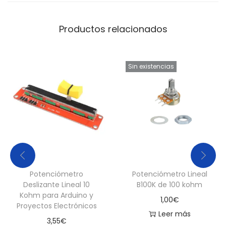
t
r
Productos relacionados
o
R
O
Sin existencias
J
O
c
a
n
t
i
Potenciómetro
Potenciómetro Lineal
d
Deslizante Lineal 10
B100K de 100 kohm
a
Kohm para Arduino y
1,00
€
d
Proyectos Electrónicos
Leer más
3,55
€