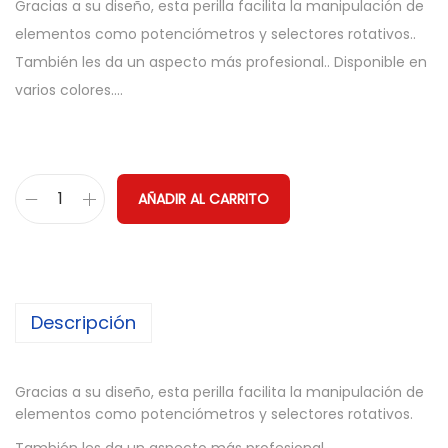
Gracias a su diseño, esta perilla facilita la manipulación de
elementos como potenciómetros y selectores rotativos..
También les da un aspecto más profesional.. Disponible en
varios colores.…
AÑADIR AL CARRITO
P
e
r
i
Descripción
l
l
a
Gracias a su diseño, esta perilla facilita la manipulación de
K
elementos como potenciómetros y selectores rotativos.
n