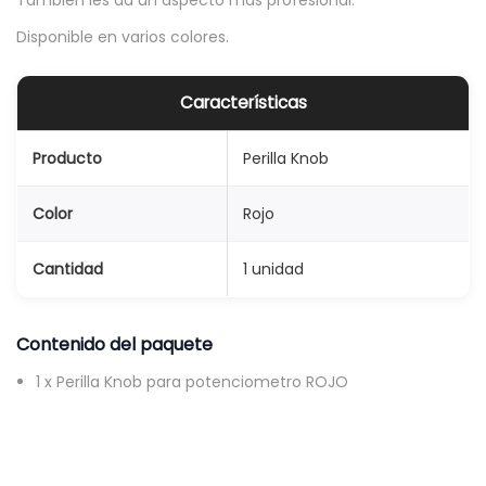
También les da un aspecto más profesional.
o
Disponible en varios colores.
b
p
Características
a
r
Producto
Perilla Knob
a
p
Color
Rojo
o
t
Cantidad
1 unidad
e
n
Contenido del paquete
c
i
1 x Perilla Knob para potenciometro ROJO
o
m
e