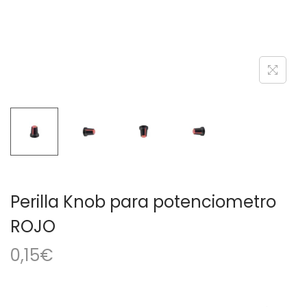
a
i
c
d
i
o
ó
n
Perilla Knob para potenciometro
ROJO
0,15
€