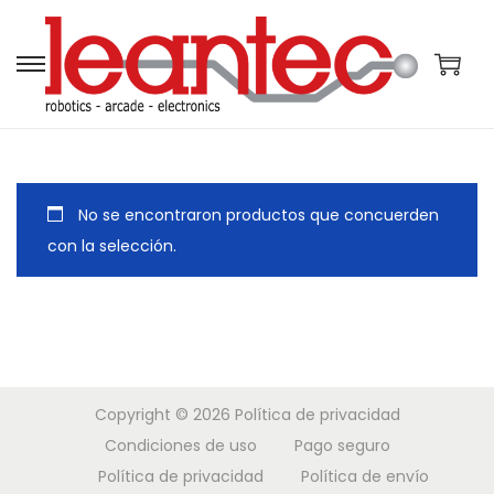
S
S
a
a
l
l
t
t
a
a
No se encontraron productos que concuerden
r
r
con la selección.
a
a
l
l
a
c
n
o
a
n
Copyright © 2026
Política de privacidad
v
t
Condiciones de uso
Pago seguro
e
e
Política de privacidad
Política de envío
g
n