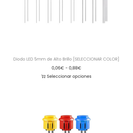
a
i
c
d
i
o
ó
n
Diodo LED 5mm de Alto Brillo [SELECCIONAR COLOR]
R
0,06
€
-
0,88
€
a
Seleccionar opciones
E
n
s
g
t
o
e
d
p
e
r
p