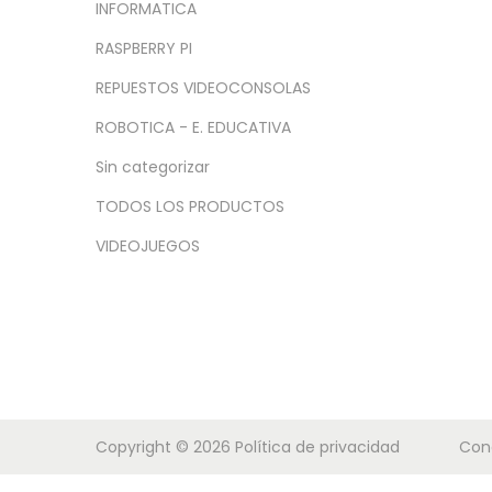
a
i
INFORMATICA
c
d
RASPBERRY PI
i
o
REPUESTOS VIDEOCONSOLAS
ó
n
ROBOTICA - E. EDUCATIVA
Sin categorizar
TODOS LOS PRODUCTOS
VIDEOJUEGOS
Copyright © 2026
Política de privacidad
Con