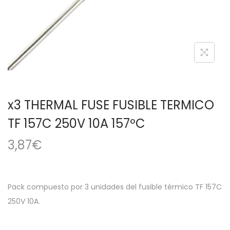
a
i
c
d
i
o
ó
n
x3 THERMAL FUSE FUSIBLE TERMICO
TF 157C 250V 10A 157ºC
3,87
€
Pack compuesto por 3 unidades del fusible térmico TF 157C
250V 10A.