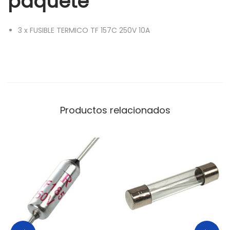
paquete
5
7
3
x
FUSIBLE TERMICO TF 157C 250V 10A
C
2
5
0
V
1
Productos relacionados
0
A
1
5
7
º
C
c