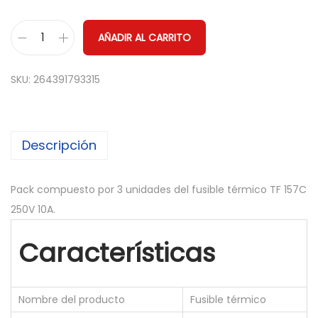
AÑADIR AL CARRITO
x
3
SKU:
264391793315
T
H
E
Descripción
R
M
A
Pack compuesto por 3 unidades del fusible térmico TF 157C
L
250V 10A.
F
Características
U
S
E
Nombre del producto
Fusible térmico
F