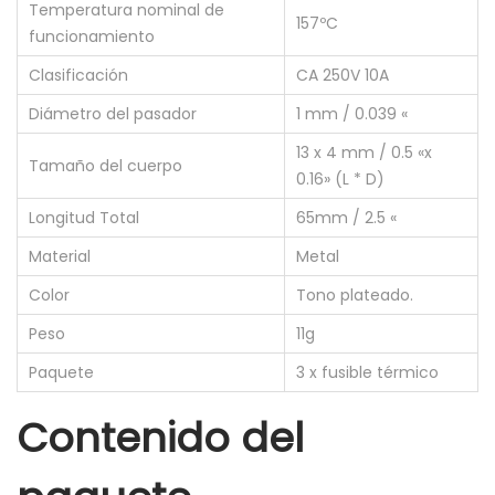
Temperatura nominal de
U
157ºC
funcionamiento
S
I
Clasificación
CA 250V 10A
B
Diámetro del pasador
1 mm / 0.039 «
L
13 x 4 mm / 0.5 «x
E
Tamaño del cuerpo
0.16» (L * D)
T
Longitud Total
65mm / 2.5 «
E
Material
Metal
R
M
Color
Tono plateado.
I
Peso
11g
C
Paquete
3 x fusible térmico
O
T
Contenido del
F
1