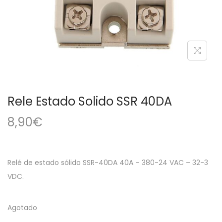
a
i
c
d
i
o
ó
n
Rele Estado Solido SSR 40DA
8,90
€
Relé de estado sólido SSR-40DA 40A – 380-24 VAC – 32-3
VDC.
Agotado