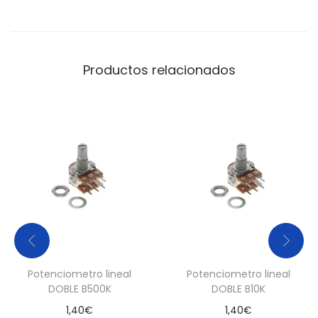
c
e
d
o
Productos relacionados
r
b
l
a
n
c
o
c
a
n
Potenciometro lineal
Potenciometro lineal
t
DOBLE B500K
DOBLE B10K
i
1,40
€
1,40
€