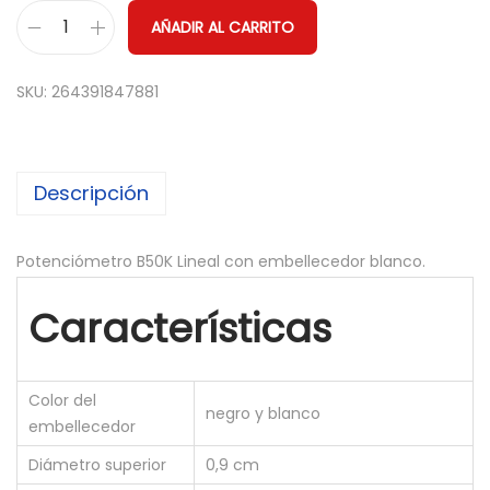
AÑADIR AL CARRITO
P
o
SKU:
264391847881
t
e
n
Descripción
c
i
ó
Potenciómetro B50K Lineal con embellecedor blanco.
m
Características
e
t
r
Color del
o
negro y blanco
embellecedor
B
Diámetro superior
0,9 cm
5