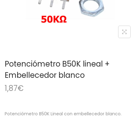
a
i
c
d
i
o
ó
n
Potenciómetro B50K lineal +
Embellecedor blanco
1,87
€
Potenciómetro B50K Lineal con embellecedor blanco.