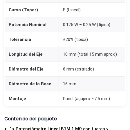
m
Curva (Taper)
B (Lineal)
0
,
Potencia Nominal
0.125 W – 0.25 W (típica)
5
w
Tolerancia
±20% (típica)
1
5
Longitud del Eje
10 mm (total 15 mm aprox.)
m
Diámetro del Eje
6 mm (estriado)
m
c
Diámetro de la Base
16 mm
a
n
Montaje
Panel (agujero ~7.5 mm)
t
i
d
Contenido del paquete
a
1x Potenciómetro Lineal B1M 1 MΩ con tuerca y