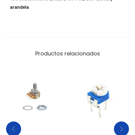
d
arandela
Productos relacionados