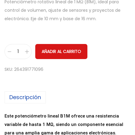
Potenciómetro rotativo lineal de 1 MΩ (B1M), ideal para
control de volumen, ajuste de sensores y proyectos de
electrónica. Eje de 10 mm y base de 16 mm.
AÑADIR AL CARRITO
P
o
SKU:
264391771096
t
e
n
Descripción
c
i
o
Este potenciómetro lineal B1M ofrece una resistencia
m
variable de hasta 1 MΩ, siendo un componente esencial
e
para una amplia gama de aplicaciones electrónicas.