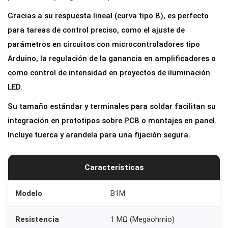
t
Gracias a su respuesta lineal (curva tipo B), es perfecto
r
para tareas de control preciso, como el ajuste de
o
parámetros en circuitos con microcontroladores tipo
l
Arduino, la regulación de la ganancia en amplificadores o
i
como control de intensidad en proyectos de iluminación
n
LED.
e
Su tamaño estándar y terminales para soldar facilitan su
a
integración en prototipos sobre PCB o montajes en panel.
l
Incluye tuerca y arandela para una fijación segura.
B
1
M
Características
1
M
Modelo
B1M
o
Resistencia
1 MΩ (Megaohmio)
h