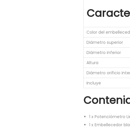
Caracter
Color del embelleced
Diámetro superior
Diámetro inferior
Altura
Diámetro orificio inte
Incluye
Conteni
1
x
Potenciómetro Li
1
x
Embellecedor bl