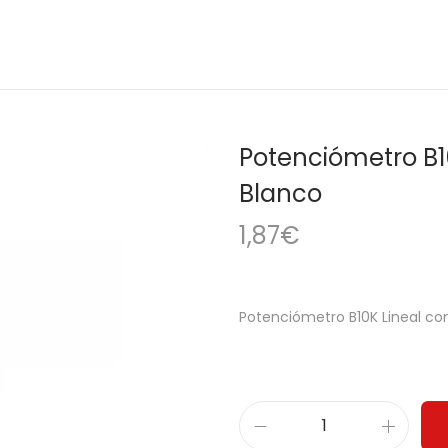
Potenciómetro B1
Blanco
1,87
€
Potenciómetro B10K Lineal co
P