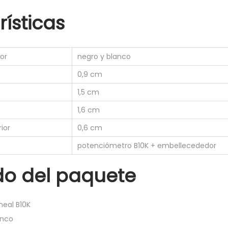
l
ísticas
i
n
e
or
negro y blanco
a
0,9 cm
l
1,5 cm
+
E
1,6 cm
m
rior
0,6 cm
b
potenciómetro B10K + embellecededor
e
l
do del paquete
l
e
neal B10K
c
anco
e