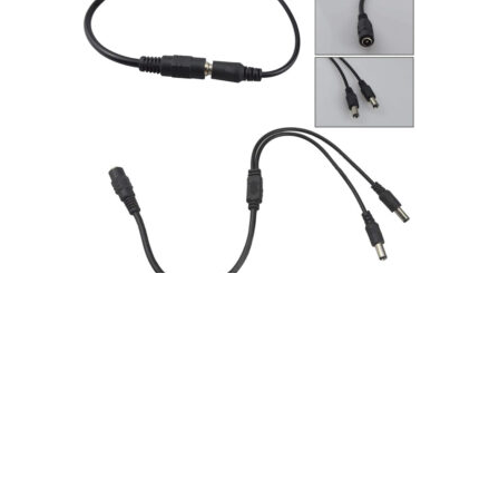
Cable Splitter DC 1 Hembra a 2 Machos para CCTV y
Seguridad 12V – 2.1×5.5 mm
1,19
€
Añadir al carrito