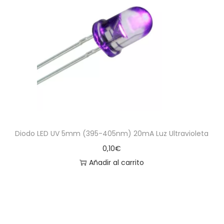
a
i
c
d
i
o
ó
n
Diodo LED UV 5mm (395-405nm) 20mA Luz Ultravioleta
0,10
€
Añadir al carrito