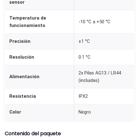
sensor
v
e
Temperatura de
-10 °C a +50 °C
r
funcionamiento
a
y
Precisión
±1 °C
C
o
Resolución
0.1 °C
n
2x Pilas AG13 / LR44
g
Alimentación
(incluidas)
e
l
Resistencia
IPX2
a
d
Color
Negro
o
r
Contenido del paquete
N