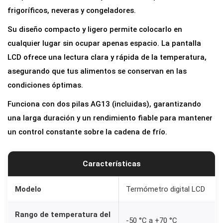
D
frigoríficos, neveras y congeladores.
i
Su diseño compacto y ligero permite colocarlo en
g
cualquier lugar sin ocupar apenas espacio. La pantalla
i
LCD ofrece una lectura clara y rápida de la temperatura,
t
asegurando que tus alimentos se conservan en las
a
condiciones óptimas.
l
Funciona con dos pilas AG13 (incluidas), garantizando
L
una larga duración y un rendimiento fiable para mantener
C
un control constante sobre la cadena de frío.
D
p
a
Características
r
a
Modelo
Termómetro digital LCD
N
Rango de temperatura del
e
-50 °C a +70 °C