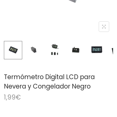
a
i
c
d
i
o
ó
n
Termómetro Digital LCD para
Nevera y Congelador Negro
1,99
€