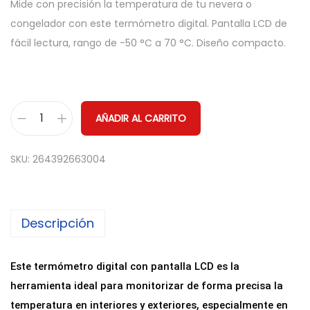
Mide con precisión la temperatura de tu nevera o
congelador con este termómetro digital. Pantalla LCD de
fácil lectura, rango de -50 °C a 70 °C. Diseño compacto.
AÑADIR AL CARRITO
T
e
SKU:
264392663004
r
m
ó
Descripción
m
e
t
Este termómetro digital con pantalla LCD es la
r
herramienta ideal para monitorizar de forma precisa la
o
temperatura en interiores y exteriores, especialmente en