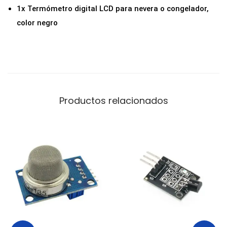
e
1x Termómetro digital LCD para nevera o congelador,
g
color negro
r
o
c
a
n
Productos relacionados
t
i
d
a
d