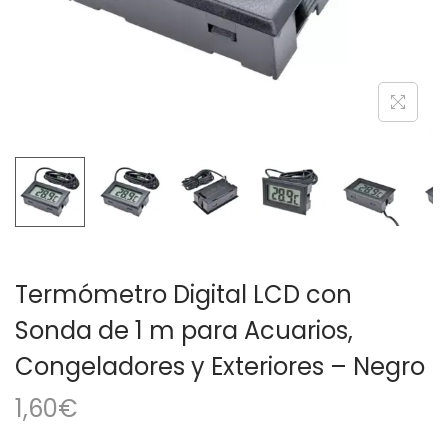
a
i
c
d
i
o
ó
n
Termómetro Digital LCD con
Sonda de 1 m para Acuarios,
Congeladores y Exteriores – Negro
1,60
€