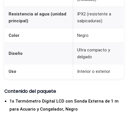
r
Resistencia al agua (unidad
IPX2 (resistente a
i
principal)
salpicaduras)
o
s
Color
Negro
,
C
Ultra compacto y
Diseño
o
delgado
n
g
Uso
Interior o exterior
e
l
Contenido del paquete
a
1x Termómetro Digital LCD con Sonda Externa de 1 m
d
para Acuario y Congelador, Negro
o
r
e