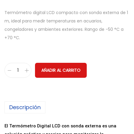
Termómetro digital LCD compacto con sonda externa de 1
m, ideal para medir temperaturas en acuarios,
congeladores y ambientes exteriores. Rango de -50 °C a
+70 °C.
AÑADIR AL CARRITO
T
e
r
m
Descripción
ó
m
e
El Termómetro Digital LCD con sonda externa es una
t