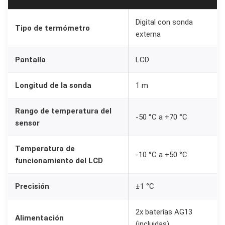
o
Digital con sonda
n
Tipo de termómetro
externa
d
a
Pantalla
LCD
d
e
Longitud de la sonda
1 m
1
m
Rango de temperatura del
-50 °C a +70 °C
sensor
p
a
Temperatura de
r
-10 °C a +50 °C
funcionamiento del LCD
a
A
Precisión
±1 °C
c
u
2x baterías AG13
Alimentación
a
(incluidas)