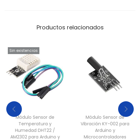
s
y
E
Productos relacionados
x
t
Sin existencias
e
r
i
o
r
e
s
-
Módulo Sensor de
Módulo Sensor de
N
Temperatura y
Vibración KY-002 para
e
Humedad DHT22 /
Arduino y
AM2302 para Arduino y
Microcontroladores
g