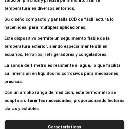
solución práctica y precisa para monitorizar la
r
temperatura en diversos entornos.
o
Su diseño compacto y pantalla LCD de fácil lectura lo
D
hacen ideal para múltiples aplicaciones.
i
Este dispositivo permite un seguimiento fiable de la
g
temperatura exterior, siendo especialmente útil en
i
acuarios, terrarios, refrigeradores y congeladores.
t
a
La sonda de 1 metro es resistente al agua, lo que facilita
l
su inmersión en líquidos no corrosivos para mediciones
L
precisas.
C
Con un amplio rango de medición, este termómetro se
D
adapta a diferentes necesidades, proporcionando lecturas
c
claras y estables.
o
n
Características
S