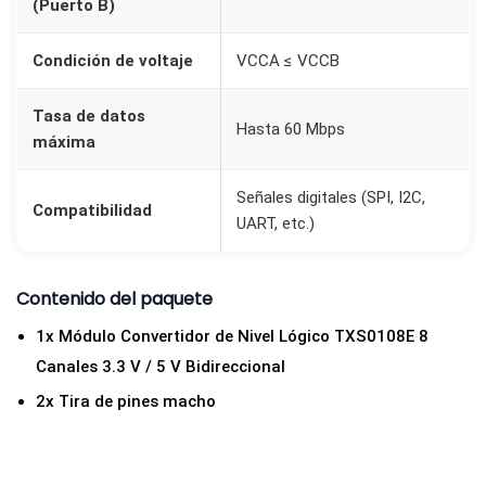
(Puerto B)
d
i
Condición de voltaje
VCCA ≤ VCCB
r
e
Tasa de datos
Hasta 60 Mbps
c
máxima
c
Señales digitales (SPI, I2C,
i
Compatibilidad
UART, etc.)
o
n
a
Contenido del paquete
l
1x Módulo Convertidor de Nivel Lógico TXS0108E 8
c
Canales 3.3 V / 5 V Bidireccional
a
2x Tira de pines macho
n
t
i