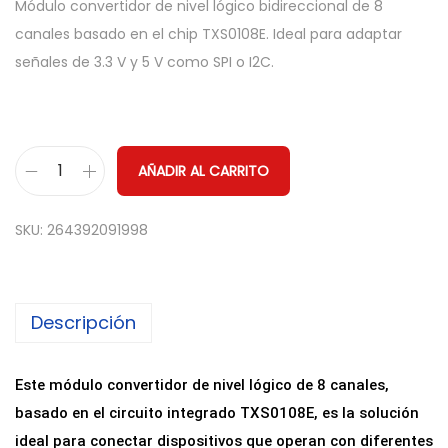
Módulo convertidor de nivel lógico bidireccional de 8
canales basado en el chip TXS0108E. Ideal para adaptar
señales de 3.3 V y 5 V como SPI o I2C.
AÑADIR AL CARRITO
C
o
SKU:
264392091998
n
v
e
Descripción
r
t
i
Este módulo convertidor de nivel lógico de 8 canales,
d
basado en el circuito integrado TXS0108E, es la solución
o
ideal para conectar dispositivos que operan con diferentes