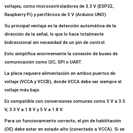
r
voltajes, como microcontroladores de 3.3 V (ESP32,
d
Raspberry Pi) y periféricos de 5 V (Arduino UNO).
e
Su principal ventaja es la detección automática de la
N
dirección de la señal, lo que lo hace totalmente
i
bidireccional sin necesidad de un pin de control.
v
Esto simplifica enormemente la conexión de buses de
e
comunicación como I2C, SPI o UART.
l
L
La placa requiere alimentación en ambos puertos de
ó
voltaje (VCCA y VCCB), donde VCCA debe ser siempre el
g
voltaje más bajo.
i
Es compatible con conversiones comunes como 5 V a 3.3
c
V, 3.3 V a 1.8 V y 5 V a 1.8 V.
o
8
Para un funcionamiento correcto, el pin de habilitación
C
(OE) debe estar en estado alto (conectado a VCCA). Si se