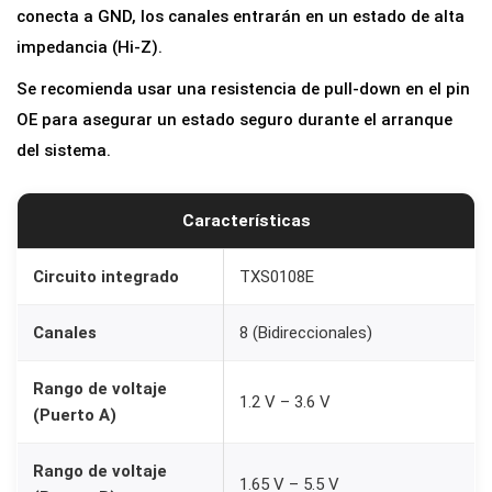
a
conecta a GND, los canales entrarán en un estado de alta
n
impedancia (Hi-Z).
a
Se recomienda usar una resistencia de pull-down en el pin
l
OE para asegurar un estado seguro durante el arranque
e
del sistema.
s
T
Características
X
S
Circuito integrado
TXS0108E
0
1
Canales
8 (Bidireccionales)
0
8
Rango de voltaje
1.2 V – 3.6 V
(Puerto A)
E
B
Rango de voltaje
i
1.65 V – 5.5 V