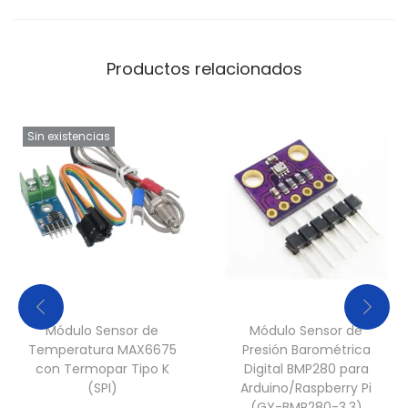
d
a
d
Productos relacionados
Sin existencias
Módulo Sensor de
Módulo Sensor de
Temperatura MAX6675
Presión Barométrica
con Termopar Tipo K
Digital BMP280 para
(SPI)
Arduino/Raspberry Pi
(GY-BMP280-3.3)