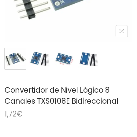
a
i
c
d
i
o
ó
n
Convertidor de Nivel Lógico 8
Canales TXS0108E Bidireccional
1,72
€