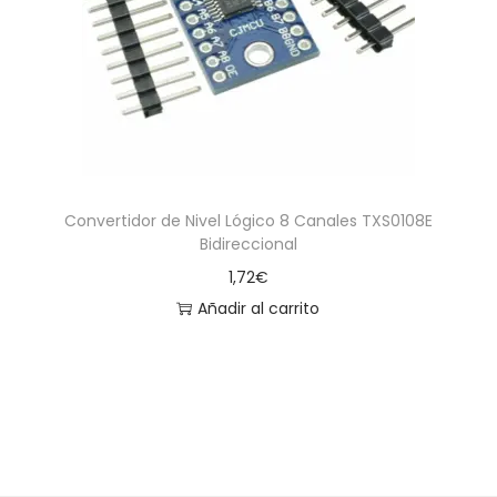
a
i
c
d
i
o
ó
n
Convertidor de Nivel Lógico 8 Canales TXS0108E
Bidireccional
1,72
€
Añadir al carrito