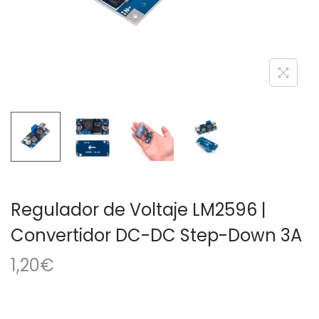
a
i
c
d
i
o
ó
n
Regulador de Voltaje LM2596 |
Convertidor DC-DC Step-Down 3A
1,20
€