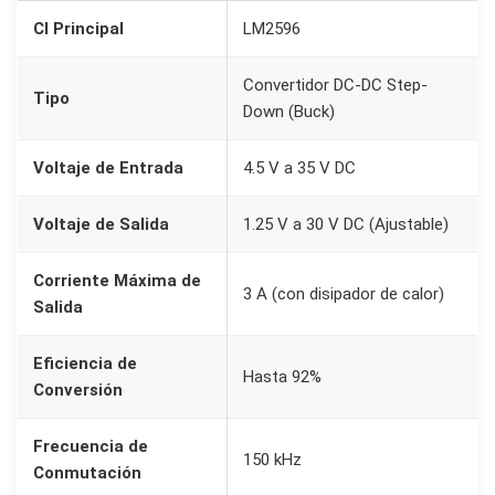
o
CI Principal
LM2596
n
v
Convertidor DC-DC Step-
Tipo
e
Down (Buck)
r
Voltaje de Entrada
4.5 V a 35 V DC
t
i
Voltaje de Salida
1.25 V a 30 V DC (Ajustable)
d
o
Corriente Máxima de
3 A (con disipador de calor)
r
Salida
D
C
Eficiencia de
Hasta 92%
-
Conversión
D
Frecuencia de
C
150 kHz
Conmutación
S