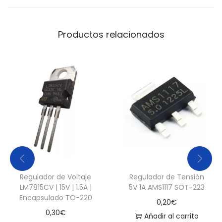
a
d
Productos relacionados
Regulador de Voltaje
Regulador de Tensión
LM7815CV | 15V | 1.5A |
5V 1A AMS1117 SOT-223
Encapsulado TO-220
0,20
€
0,30
€
Añadir al carrito