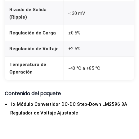
t
Rizado de Salida
e
< 30 mV
(Ripple)
p
-
Regulación de Carga
±0.5%
D
o
Regulación de Voltaje
±2.5%
w
Temperatura de
n
-40 °C a +85 °C
Operación
3
A
c
Contenido del paquete
a
1x Módulo Convertidor DC-DC Step-Down LM2596 3A
n
Regulador de Voltaje Ajustable
t
i
d