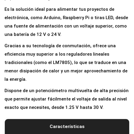
e
Es la solución ideal para alimentar tus proyectos de
V
electrónica, como Arduino, Raspberry Pi o tiras LED, desde
o
una fuente de alimentación con un voltaje superior, como
l
una batería de 12 V o 24 V.
t
Gracias a su tecnología de conmutación, ofrece una
a
eficiencia muy superior a los reguladores lineales
j
tradicionales (como el LM7805), lo que se traduce en una
e
menor disipación de calor y un mejor aprovechamiento de
L
la energía.
M
2
Dispone de un potenciómetro multivuelta de alta precisión
5
que permite ajustar fácilmente el voltaje de salida al nivel
9
exacto que necesites, desde 1.25 V hasta 30 V.
6
|
Características
C