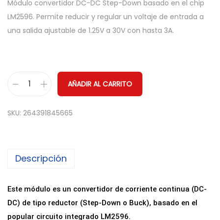
Módulo convertidor DC-DC Step-Down basado en el chip
LM2596. Permite reducir y regular un voltaje de entrada a
una salida ajustable de 1.25V a 30V con hasta 3A.
AÑADIR AL CARRITO
R
e
SKU:
264391845665
g
u
l
Descripción
a
d
o
Este módulo es un convertidor de corriente continua (DC-
r
DC) de tipo reductor (Step-Down o Buck), basado en el
d
popular circuito integrado LM2596.