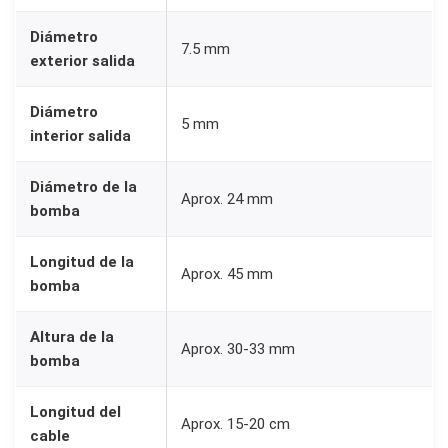
n
Diámetro
o
7.5 mm
exterior salida
,
8
Diámetro
5 mm
0
interior salida
-
1
Diámetro de la
Aprox. 24 mm
2
bomba
0
Longitud de la
L
Aprox. 45 mm
bomba
/
H
Altura de la
Aprox. 30-33 mm
c
bomba
a
n
Longitud del
Aprox. 15-20 cm
t
cable