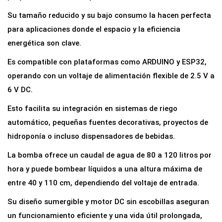
e
Su tamaño reducido y su bajo consumo la hacen perfecta
A
para aplicaciones donde el espacio y la eficiencia
g
energética son clave.
u
Es compatible con plataformas como ARDUINO y ESP32,
a
operando con un voltaje de alimentación flexible de 2.5 V a
S
6 V DC.
u
m
Esto facilita su integración en sistemas de riego
e
automático, pequeñas fuentes decorativas, proyectos de
r
hidroponía o incluso dispensadores de bebidas.
g
La bomba ofrece un caudal de agua de 80 a 120 litros por
i
hora y puede bombear líquidos a una altura máxima de
b
entre 40 y 110 cm, dependiendo del voltaje de entrada.
l
e
Su diseño sumergible y motor DC sin escobillas aseguran
D
un funcionamiento eficiente y una vida útil prolongada,