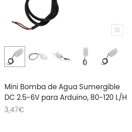
a
i
c
d
i
o
ó
n
Mini Bomba de Agua Sumergible
DC 2.5-6V para Arduino, 80-120 L/H
3,47
€