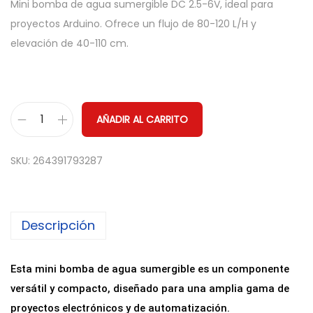
Mini bomba de agua sumergible DC 2.5-6V, ideal para
proyectos Arduino. Ofrece un flujo de 80-120 L/H y
elevación de 40-110 cm.
AÑADIR AL CARRITO
M
i
SKU:
264391793287
n
i
B
Descripción
o
m
b
Esta mini bomba de agua sumergible es un componente
a
versátil y compacto, diseñado para una amplia gama de
d
proyectos electrónicos y de automatización.