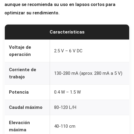
C
aunque se recomienda su uso en lapsos cortos para
2
optimizar su rendimiento.
.
5
Características
-
6
Voltaje de
2.5 V – 6 V DC
operación
V
p
Corriente de
a
130-280 mA (aprox. 280 mA a 5 V)
trabajo
r
a
Potencia
0.4 W – 1.5 W
A
r
Caudal máximo
80-120 L/H
d
u
Elevación
40-110 cm
máxima
i