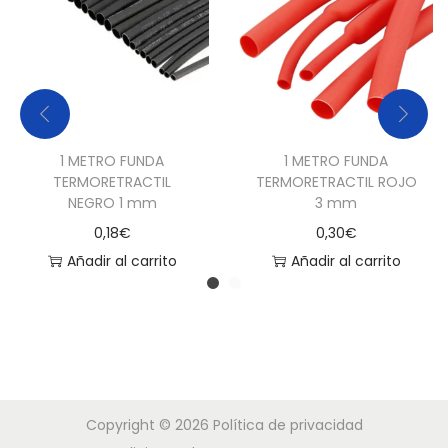
m
c
a
n
t
i
1 METRO FUNDA
1 METRO FUNDA
TERMORETRACTIL
TERMORETRACTIL ROJO
d
NEGRO 1 mm
3 mm
a
0,18
€
0,30
€
d
Añadir al carrito
Añadir al carrito
Copyright © 2026
Política de privacidad