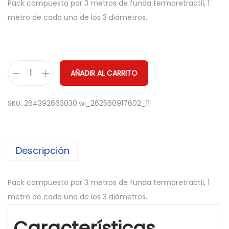
Pack compuesto por 3 metros de funda termoretractil, 1
metro de cada uno de los 3 diámetros.
AÑADIR AL CARRITO
P
A
SKU:
264392663030:wi_262560917602_11
C
K
Descripción
F
U
N
Pack compuesto por 3 metros de funda termoretractil, 1
D
metro de cada uno de los 3 diámetros.
A
Características
T