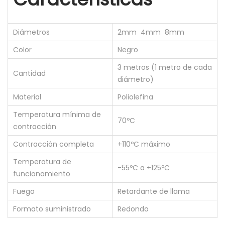
E
R
Diámetros
2mm 4mm 8mm
M
Color
Negro
O
R
3 metros (1 metro de cada
Cantidad
E
diámetro)
T
Material
Poliolefina
R
Temperatura mínima de
A
70ºC
contracción
C
Contracción completa
+110ºC máximo
T
Temperatura de
I
-55ºC a +125ºC
funcionamiento
L
T
Fuego
Retardante de llama
U
Formato suministrado
Redondo
B