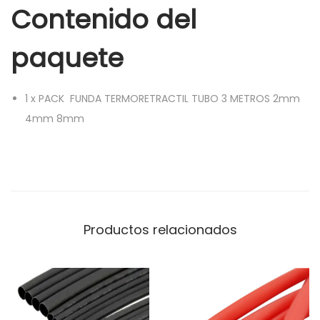
Contenido del
O
3
paquete
M
E
T
1
x
PACK FUNDA TERMORETRACTIL TUBO 3 METROS 2mm
R
4mm 8mm
O
S
2
m
m
Productos relacionados
4
m
m
8
m