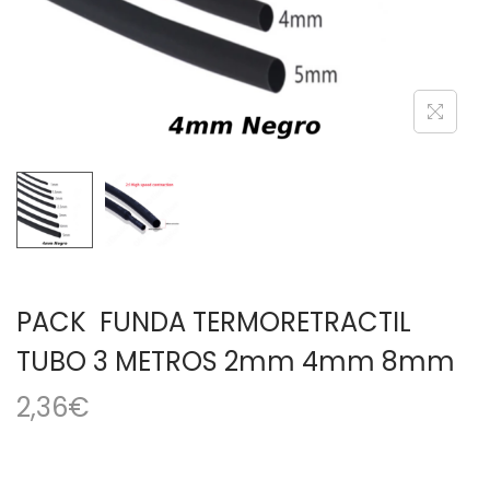
a
i
c
d
i
o
ó
n
PACK FUNDA TERMORETRACTIL
TUBO 3 METROS 2mm 4mm 8mm
2,36
€