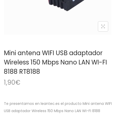
a
i
c
d
i
o
ó
n
Mini antena WIFI USB adaptador
Wireless 150 Mbps Nano LAN WI-FI
8188 RT8188
1,90
€
Te presentamos en leantec.es el producto Mini antena WIFI
USB adaptador Wireless 150 Mbps Nano LAN WI-FI 8188