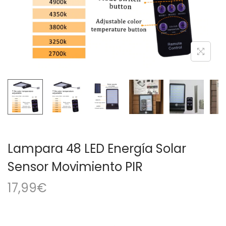
a
i
c
d
i
o
ó
n
Lampara 48 LED Energía Solar
Sensor Movimiento PIR
17,99
€