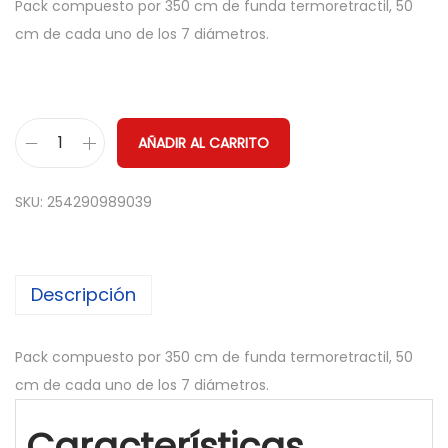
Pack compuesto por 350 cm de funda termoretractil, 50
cm de cada uno de los 7 diámetros.
AÑADIR AL CARRITO
F
U
SKU:
254290989039
N
D
A
Descripción
T
E
R
Pack compuesto por 350 cm de funda termoretractil, 50
M
cm de cada uno de los 7 diámetros.
O
Características
R