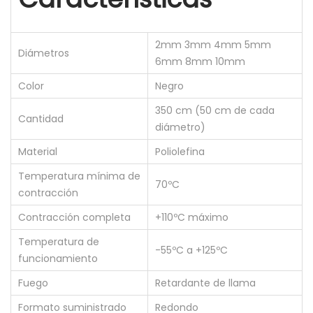
E
T
2mm 3mm 4mm 5mm
R
Diámetros
6mm 8mm 10mm
A
Color
Negro
C
T
350 cm (50 cm de cada
Cantidad
diámetro)
I
L
Material
Poliolefina
3
Temperatura mínima de
70ºC
5
contracción
0
Contracción completa
+110ºC máximo
C
Temperatura de
M
-55ºC a +125ºC
funcionamiento
2
Fuego
Retardante de llama
-
3
Formato suministrado
Redondo