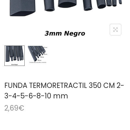
a
i
c
d
i
o
ó
n
FUNDA TERMORETRACTIL 350 CM 2-
3-4-5-6-8-10 mm
2,69
€