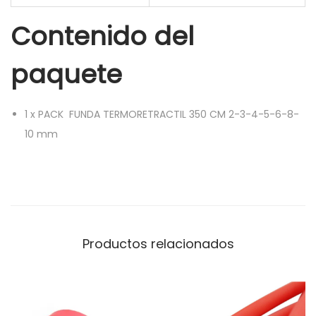
-
Contenido del
4
-
paquete
5
-
6
1
x
PACK FUNDA TERMORETRACTIL 350 CM 2-3-4-5-6-8-
-
10 mm
8
-
1
0
m
Productos relacionados
m
c
a
n