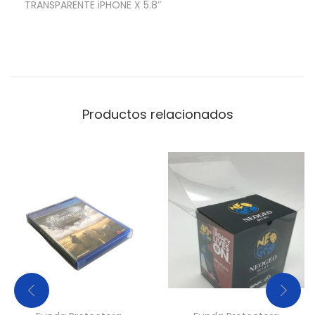
TRANSPARENTE iPHONE X 5.8″
A
F
I
N
A
T
Productos relacionados
R
A
N
S
P
A
R
E
N
T