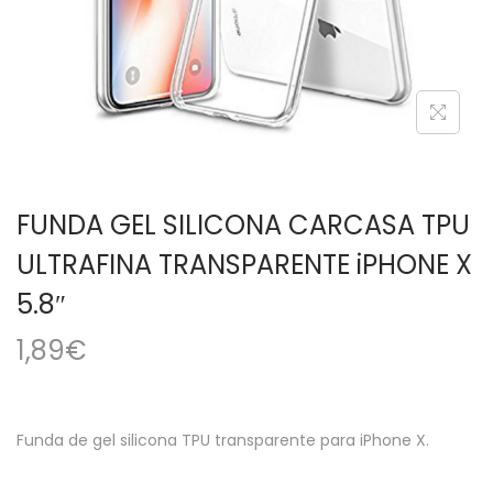
a
i
c
d
i
o
ó
n
FUNDA GEL SILICONA CARCASA TPU
ULTRAFINA TRANSPARENTE iPHONE X
5.8″
1,89
€
Funda de gel silicona TPU transparente para iPhone X.