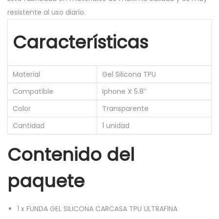
N
resistente al uso diario.
A
Características
C
A
R
Material
Gel Silicona TPU
C
A
Compatible
Iphone X 5.8″
S
Color
Transparente
A
Cantidad
1 unidad
T
P
Contenido del
U
U
paquete
L
T
1
x
FUNDA GEL SILICONA CARCASA TPU ULTRAFINA
R