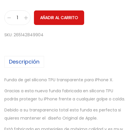
AÑADIR AL CARRITO
F
U
SKU:
265142849904
N
D
A
Descripción
G
E
L
Funda de gel silicona TPU transparente para iPhone X.
S
Gracias a esta nueva funda fabricada en silicona TPU
I
podrás proteger tu iPhone frente a cualquier golpe o caída.
L
Debido a su transparencia total esta funda es perfecta si
I
quieres mantener el diseño Original de Apple.
C
O
Está fabricada en materiales de máxima calidad y es muy