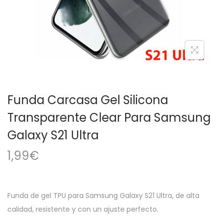
a
i
c
d
i
o
ó
n
Funda Carcasa Gel Silicona
Transparente Clear Para Samsung
Galaxy S21 Ultra
1,99
€
Funda de gel TPU para Samsung Galaxy S21 Ultra, de alta
calidad, resistente y con un ajuste perfecto.