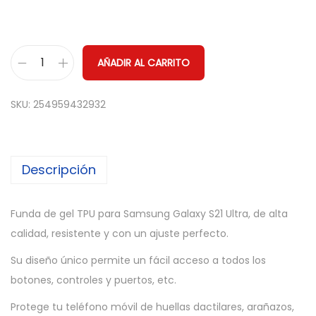
AÑADIR AL CARRITO
F
u
SKU:
254959432932
n
d
a
Descripción
C
a
r
Funda de gel TPU para Samsung Galaxy S21 Ultra, de alta
c
calidad, resistente y con un ajuste perfecto.
a
Su diseño único permite un fácil acceso a todos los
s
botones, controles y puertos, etc.
a
Protege tu teléfono móvil de huellas dactilares, arañazos,
G