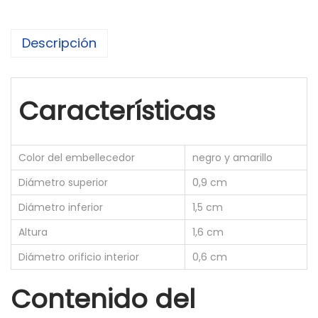
e
l
Descripción
l
e
c
Características
e
d
o
Color del embellecedor
negro y amarillo
r
Diámetro superior
0,9 cm
a
m
Diámetro inferior
1,5 cm
a
Altura
1,6 cm
r
Diámetro orificio interior
0,6 cm
i
l
Contenido del
l