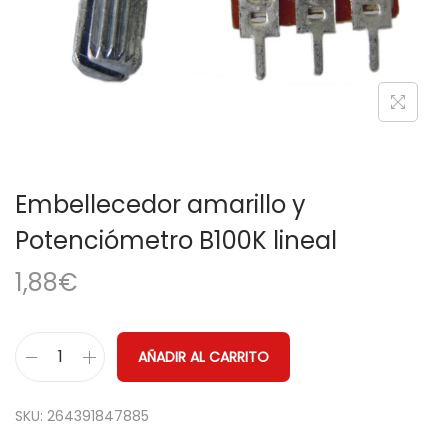
a
i
c
d
i
o
ó
n
Embellecedor amarillo y
Potenciómetro B100K lineal
1,88
€
AÑADIR AL CARRITO
E
m
SKU:
264391847885
b