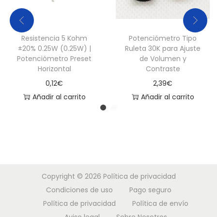
1
0
0
Resistencia 5 Kohm
Potenciómetro Tipo
K
±20% 0.25W (0.25W) |
Ruleta 30K para Ajuste
l
Potenciómetro Preset
de Volumen y
Horizontal
Contraste
i
0,12
€
2,39
€
n
Añadir al carrito
Añadir al carrito
e
a
l
c
a
n
Copyright © 2026
Política de privacidad
t
Condiciones de uso
Pago seguro
i
Política de privacidad
Política de envío
d