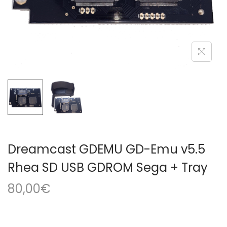
a
i
c
d
i
o
ó
n
Dreamcast GDEMU GD-Emu v5.5
Rhea SD USB GDROM Sega + Tray
80,00
€