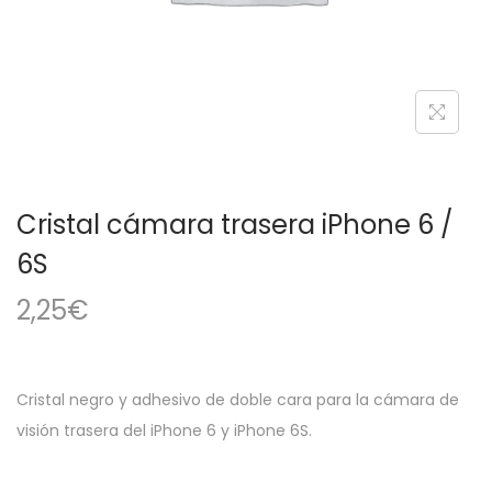
a
i
c
d
i
o
ó
n
Cristal cámara trasera iPhone 6 /
6S
2,25
€
Cristal negro y adhesivo de doble cara para la cámara de
visión trasera del iPhone 6 y iPhone 6S.