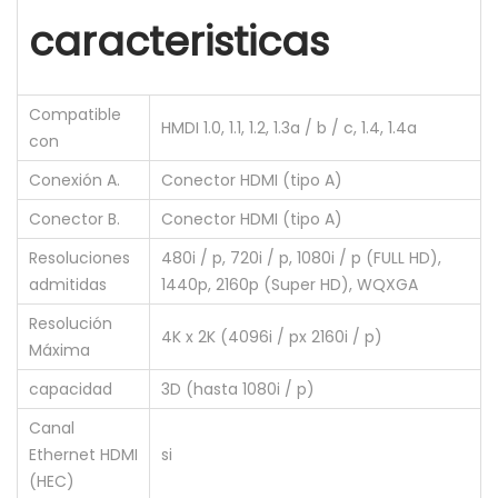
caracteristicas
Compatible
HMDI 1.0, 1.1, 1.2, 1.3a / b / c, 1.4, 1.4a
con
Conexión A.
Conector HDMI (tipo A)
Conector B.
Conector HDMI (tipo A)
Resoluciones
480i / p, 720i / p, 1080i / p (FULL HD),
admitidas
1440p, 2160p (Super HD), WQXGA
Resolución
4K x 2K (4096i / px 2160i / p)
Máxima
capacidad
3D (hasta 1080i / p)
Canal
Ethernet HDMI
si
(HEC)