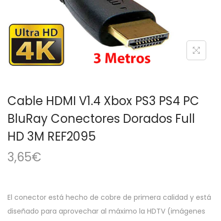
a
i
c
d
i
o
ó
n
Cable HDMI V1.4 Xbox PS3 PS4 PC
BluRay Conectores Dorados Full
HD 3M REF2095
3,65
€
El conector está hecho de cobre de primera calidad y está
diseñado para aprovechar al máximo la HDTV (imágenes