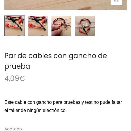
a
i
c
d
i
o
ó
n
Par de cables con gancho de
prueba
4,09
€
Este cable con gancho para pruebas y test no pude faltar
el taller de ningún electrónico.
Agotado