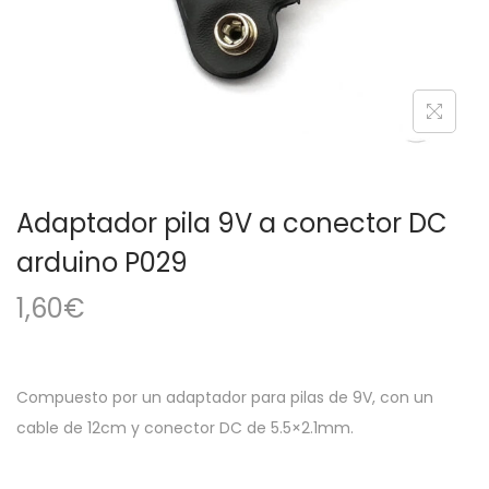
a
i
c
d
i
o
ó
n
Adaptador pila 9V a conector DC
arduino P029
1,60
€
Compuesto por un adaptador para pilas de 9V, con un
cable de 12cm y conector DC de 5.5×2.1mm.