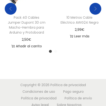
i
n
o
Pack 40 Cables
10 Metros Cable
P
Jumper Dupont 30 cm
Eléctrico AWG24 Negro
Macho-Hembra para
0
2,99
€
Arduino y Protoboard
2
Leer más
2,50
€
9
Añadir al carrito
c
a
n
t
i
d
Copyright © 2026
Política de privacidad
a
Condiciones de uso
Pago seguro
d
Política de privacidad
Política de envío
Aviso legal
Sobre Nosotros