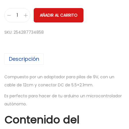
AÑADIR AL CARRITO
A
d
SKU:
254287734858
a
p
t
Descripción
a
d
o
Compuesto por un adaptador para pilas de 9V, con un
r
cable de 12cm y conector DC de 5.5×2.1mm.
p
Es perfecto para hacer de tu arduino un microcontrolador
i
autónomo.
l
Contenido del
a
9