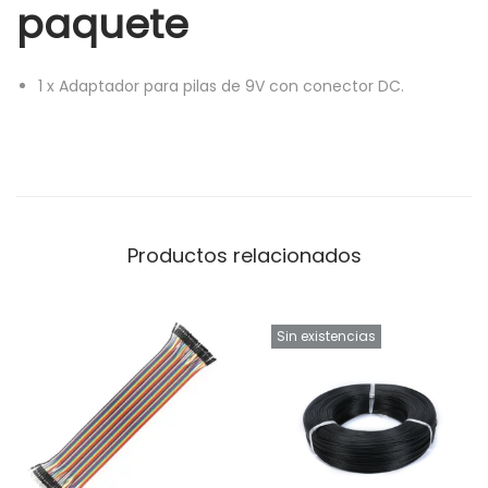
paquete
V
a
c
1
x
Adaptador para pilas de 9V con conector DC.
o
n
e
c
t
Productos relacionados
o
r
D
Sin existencias
C
a
r
d
u