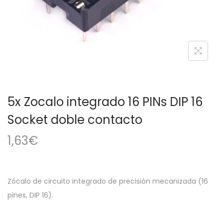
a
i
c
d
i
o
ó
n
5x Zocalo integrado 16 PINs DIP 16
Socket doble contacto
1,63
€
Zócalo de circuito integrado de precisión mecanizada (16
pines, DIP 16).