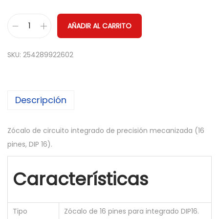
AÑADIR AL CARRITO
5
x
SKU:
254289922602
Z
o
c
Descripción
a
l
o
Zócalo de circuito integrado de precisión mecanizada (16
i
pines, DIP 16).
n
t
Características
e
g
r
Tipo
Zócalo de 16 pines para integrado DIP16.