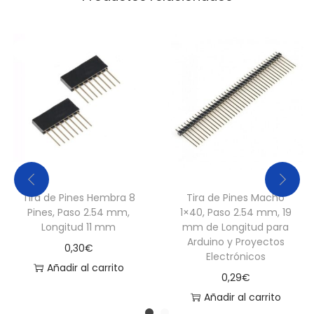
c
k
e
t
d
o
b
l
e
c
Tira de Pines Hembra 8
Tira de Pines Macho
o
Pines, Paso 2.54 mm,
1×40, Paso 2.54 mm, 19
n
Longitud 11 mm
mm de Longitud para
Arduino y Proyectos
t
0,30
€
Electrónicos
a
Añadir al carrito
0,29
€
c
Añadir al carrito
t