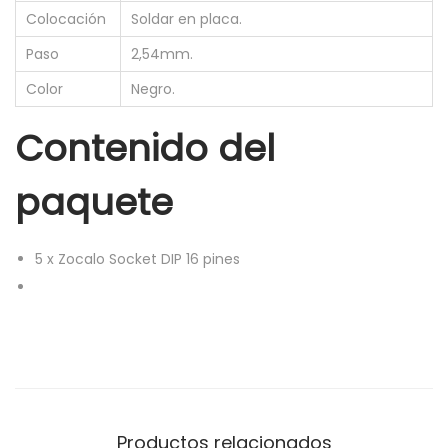
a
Colocación
Soldar en placa.
d
Paso
2,54mm.
o
Color
Negro.
1
6
Contenido del
P
I
paquete
N
s
5
x
Zocalo Socket DIP 16 pines
D
I
P
1
6
S
o
Productos relacionados