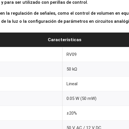
y para ser utilizado con perillas de control.
e
t
 la regulación de señales, como el control de volumen en equi
r
d de la luz o la configuración de parámetros en circuitos analóg
o
v
Características
e
r
RV09
t
50 kΩ
i
c
Lineal
a
l
0.05 W (50 mW)
L
i
±20%
n
e
50 V AC / 12 V DC