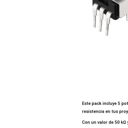
a
i
c
d
i
o
ó
n
Este pack incluye 5 po
resistencia en tus proy
Con un valor de 50 kΩ 