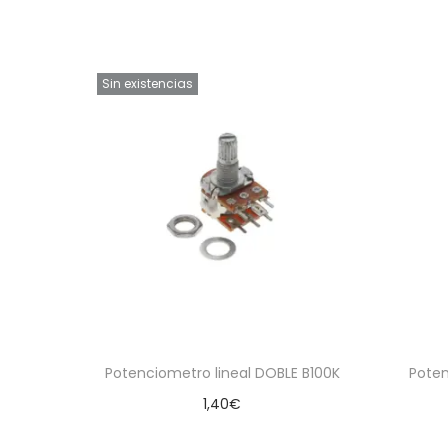
Sin existencias
Potenciometro lineal DOBLE B100K
Poten
1,40
€
Leer más