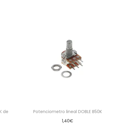
K de
Potenciometro lineal DOBLE B50K
1,40
€
Añadir al carrito