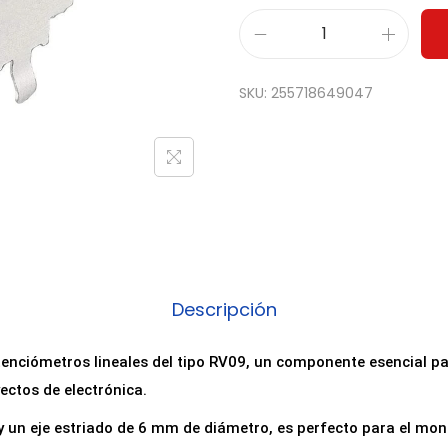
P
a
SKU:
255718649047
c
k
5
x
P
o
t
e
Descripción
n
c
tenciómetros lineales del tipo RV09, un componente esencial pa
i
ectos de electrónica.
ó
y un eje estriado de 6 mm de diámetro, es perfecto para el mon
m