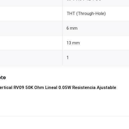
a
l
THT (Through-Hole)
t
6 mm
i
p
13 mm
o
R
1
V
0
ete
9
5
rtical RV09 50K Ohm Lineal 0.05W Resistencia Ajustable
0
K
o
h
m