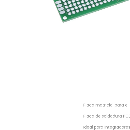
a
i
c
d
i
o
ó
n
Placa matricial para el
Placa de soldadura PCB
Ideal para integradores