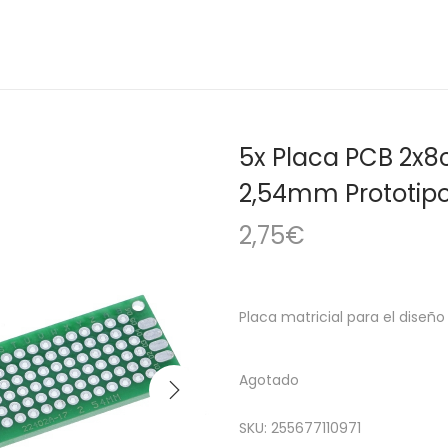
5x Placa PCB 2x8
2,54mm Prototip
2,75
€
Placa matricial para el diseño
Agotado
SKU:
255677110971