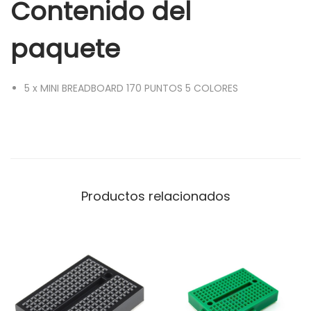
Contenido del
O
L
paquete
O
R
5
x
MINI BREADBOARD 170 PUNTOS 5 COLORES
E
S
c
a
n
t
Productos relacionados
i
d
a
d