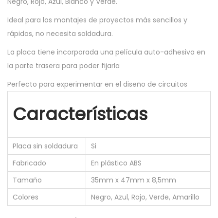
Negro, Rojo, Azul, Blanco y Verde.
B
Ideal para los montajes de proyectos más sencillos y
O
rápidos, no necesita soldadura.
A
R
La placa tiene incorporada una película auto-adhesiva en
D
la parte trasera para poder fijarla
1
Perfecto para experimentar en el diseño de circuitos
7
0
Características
P
U
N
Placa sin soldadura
Si
T
Fabricado
En plástico ABS
O
Tamaño
35mm x 47mm x 8,5mm
S
Colores
Negro, Azul, Rojo, Verde, Amarillo
5
C