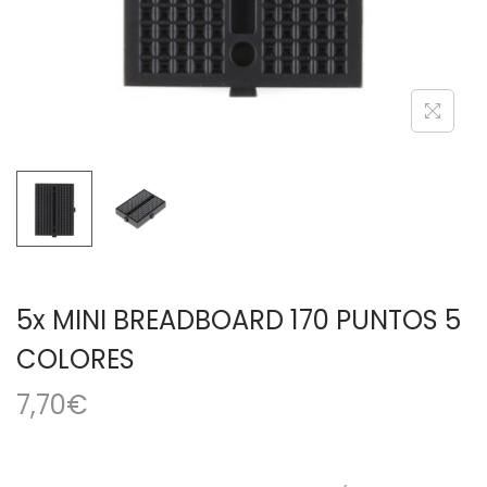
a
i
c
d
i
o
ó
n
5x MINI BREADBOARD 170 PUNTOS 5
COLORES
7,70
€