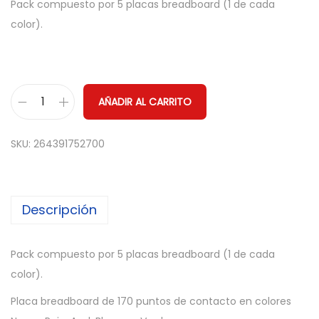
Pack compuesto por 5 placas breadboard (1 de cada
color).
AÑADIR AL CARRITO
5
x
SKU:
264391752700
M
I
N
Descripción
I
B
R
Pack compuesto por 5 placas breadboard (1 de cada
E
color).
A
Placa breadboard de 170 puntos de contacto en colores
D