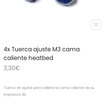
a
i
c
d
i
o
ó
n
4x Tuerca ajuste M3 cama
caliente heatbed
3,30
€
Tuerca de ajuste para calibrar la cama caliente de su
impresora 3D.