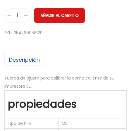
AÑADIR AL CARRITO
4
x
SKU:
254290058129
T
u
e
Descripción
r
c
a
Tuerca de ajuste para calibrar la cama caliente de su
a
impresora 3D.
j
propiedades
u
s
t
Tipo de hilo
M3
e