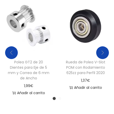
a
t
b
e
d
c
a
n
t
Polea GT2 de 20
Rueda de Polea V-Slot
i
Dientes para Eje de 5
POM con Rodamiento
mm y Correa de 6 mm
625zz para Perfil 2020
d
de Ancho
1,37
€
a
1,99
€
Añadir al carrito
d
Añadir al carrito