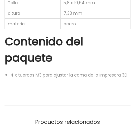
Talla
5,8 x 10,64 mm
M
3
altura
7,33 mm
c
material
acero
a
m
Contenido del
a
paquete
c
a
l
4
x
tuercas M3 para ajustar la cama de la impresora 3D
i
e
n
t
e
h
Productos relacionados
e