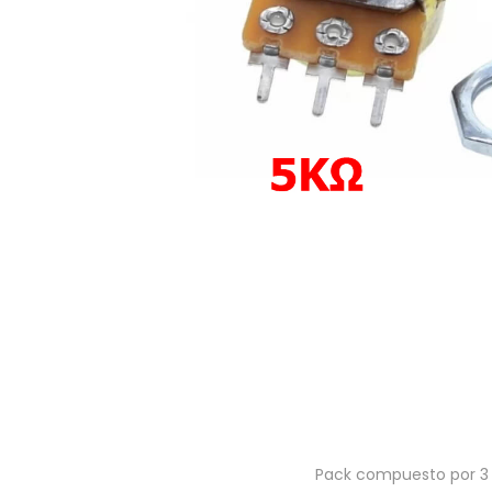
a
i
c
d
i
o
ó
n
Pack compuesto por 3 u