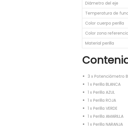
Diámetro del eje
Temperatura de fun
Color cuerpo perilla
Color zona referencia 
Material perilla
Conteni
3
x
Potenciómetro B
1
x
Perilla BLANCA
1
x
Perilla AZUL
1
x
Perilla ROJA
1
x
Perilla VERDE
1
x
Perilla AMARILLA
1
x
Perilla NARANJA