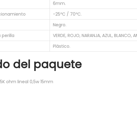
6mm.
5
cionamiento
-25ºC / 70ºC.
m
m
Negro.
+
perilla
VERDE, ROJO, NARANJA, AZUL, BLANCO, A
6
Plástico.
x
P
do del paquete
e
r
5K ohm lineal 0,5w 15mm
i
l
l
a
c
o
l