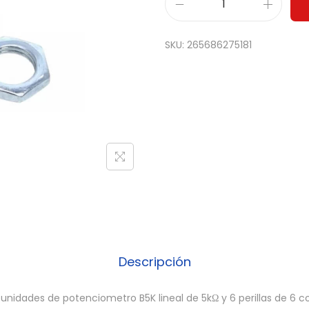
3
x
SKU:
265686275181
P
o
t
e
n
c
i
o
m
e
t
Descripción
r
o
nidades de potenciometro B5K lineal de 5kΩ y 6 perillas de 6 col
B