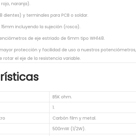
 rojo, naranja).
5
K
8 dientes) y terminales para PCB o soldar.
o
o 15mm incluyendo la sujeción (rosca).
h
otenciómetros de eje estriado de 6mm tipo WH148.
m
l
mayor protección y facilidad de uso a nuestros potenciómetros
i
rotar el eje de la resistencia variable.
n
ísticas
e
a
l
B5K ohm.
0
1.
,
5
tro
Carbón film y metal.
w
500mW (1/2W).
1