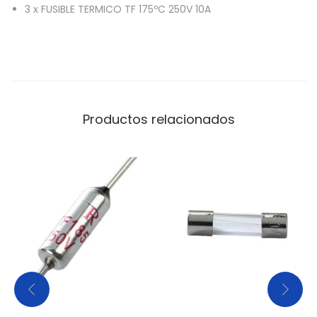
a
3
x
FUSIBLE TERMICO TF 175ºC 250V 10A
n
t
i
d
a
Productos relacionados
d