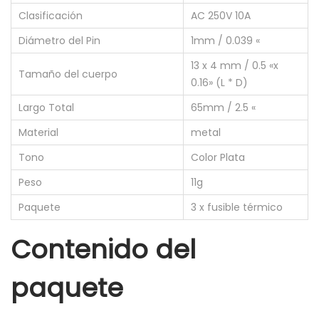
O
Clasificación
AC 250V 10A
T
Diámetro del Pin
1mm / 0.039 «
F
13 x 4 mm / 0.5 «x
1
Tamaño del cuerpo
0.16» (L * D)
7
5
Largo Total
65mm / 2.5 «
º
Material
metal
C
Tono
Color Plata
2
Peso
11g
5
0
Paquete
3 x fusible térmico
V
Contenido del
1
0
paquete
A
c