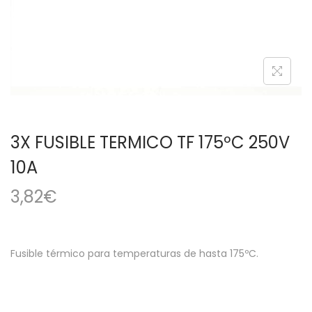
a
i
c
d
i
o
ó
n
3X FUSIBLE TERMICO TF 175ºC 250V
10A
3,82
€
Fusible térmico para temperaturas de hasta 175ºC.