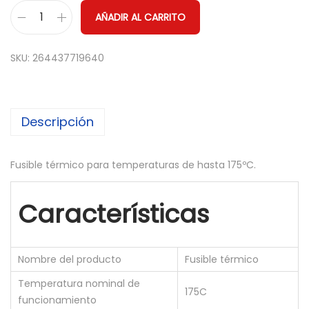
AÑADIR AL CARRITO
3
X
SKU:
264437719640
F
U
S
Descripción
I
B
L
Fusible térmico para temperaturas de hasta 175ºC.
E
T
Características
E
R
M
Nombre del producto
Fusible térmico
I
Temperatura nominal de
175C
C
funcionamiento