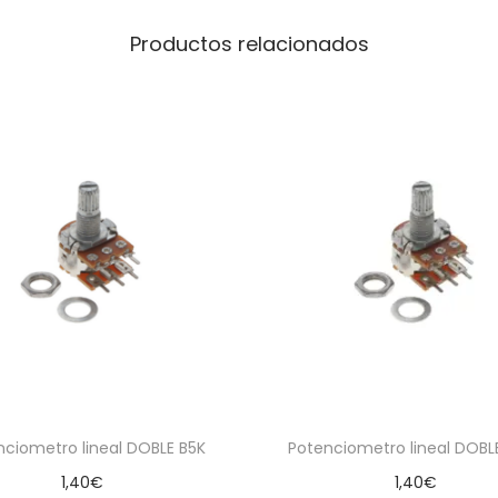
Productos relacionados
nciometro lineal DOBLE B5K
Potenciometro lineal DOBL
1,40
€
1,40
€