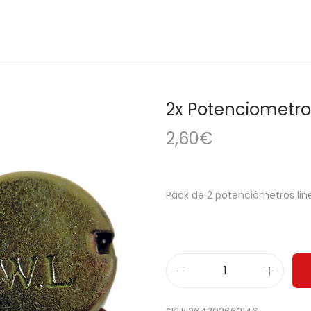
2x Potenciometro 
2,60
€
Pack de 2 potenciómetros line
2
x