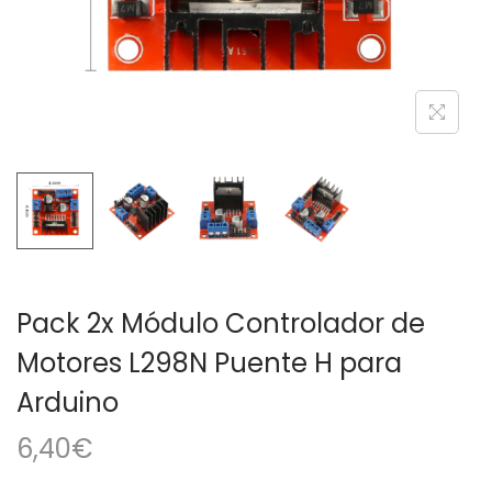
a
i
c
d
i
o
ó
n
Pack 2x Módulo Controlador de
Motores L298N Puente H para
Arduino
6,40
€