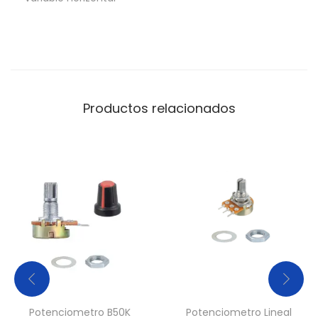
h
o
r
i
z
Productos relacionados
o
n
t
a
l
r
e
s
i
s
t
Potenciometro B50K
Potenciometro Lineal