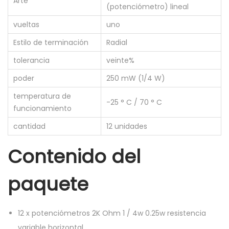
Arte
(potenciómetro) lineal
r
o
vueltas
uno
2
Estilo de terminación
Radial
K
tolerancia
veinte%
o
poder
250 mW (1/4 W)
h
m
temperatura de
-25 ° C / 70 ° C
funcionamiento
1
/
cantidad
12 unidades
4
Contenido del
w
0
paquete
,
2
5
12
x
potenciómetros 2K Ohm 1 / 4w 0.25w resistencia
w
variable horizontal