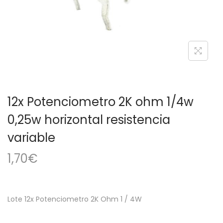
a
i
c
d
i
o
ó
n
12x Potenciometro 2K ohm 1/4w
0,25w horizontal resistencia
variable
1,70
€
Lote 12x Potenciometro 2K Ohm 1 / 4W