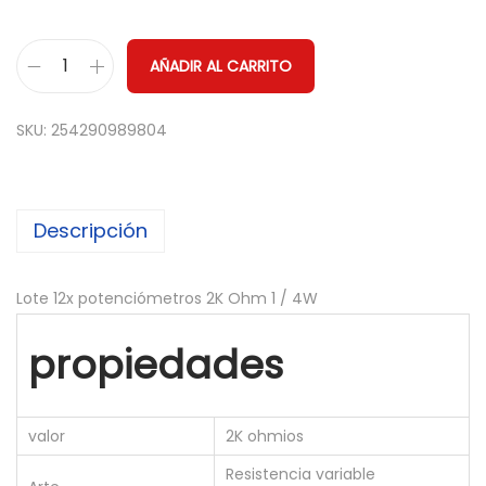
AÑADIR AL CARRITO
1
2
SKU:
254290989804
x
P
o
Descripción
t
e
n
Lote 12x potenciómetros 2K Ohm 1 / 4W
c
propiedades
i
o
m
valor
2K ohmios
e
Resistencia variable
t