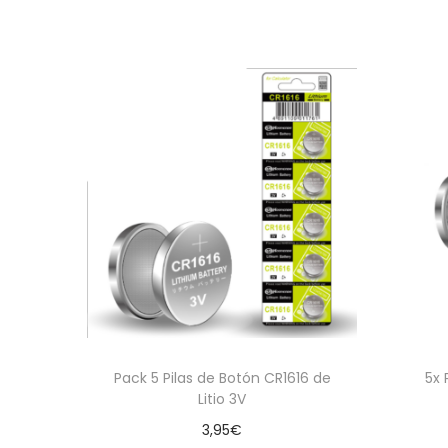
Pack 5 Pilas de Botón CR1616 de
5x 
Litio 3V
3,95
€