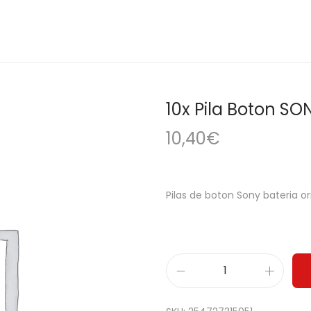
10x Pila Boton SO
10,40
€
Pilas de boton Sony bateria o
1
0