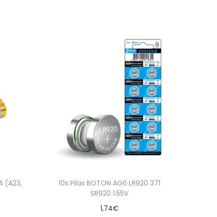
A (A23,
10x Pilas BOTON AG6 LR920 371
SR920 1.55V
1,74
€