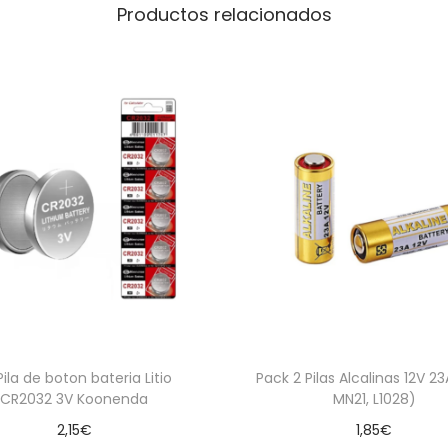
Productos relacionados
Pila de boton bateria Litio
Pack 2 Pilas Alcalinas 12V 23
CR2032 3V Koonenda
MN21, L1028)
2,15
€
1,85
€