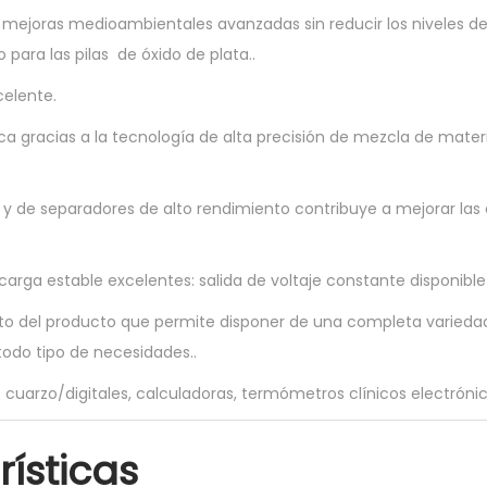
i
 mejoras medioambientales avanzadas sin reducir los niveles d
g
 para las pilas de óxido de plata..
i
celente.
n
a
ca gracias a la tecnología de alta precisión de mezcla de materi
l
3
s y de separadores de alto rendimiento contribuye a mejorar las 
7
9
carga estable excelentes: salida de voltaje constante disponible
(
S
o del producto que permite disponer de una completa variedad
R
odo tipo de necesidades..
5
e cuarzo/digitales, calculadoras, termómetros clínicos electrónico
2
1
ísticas
S