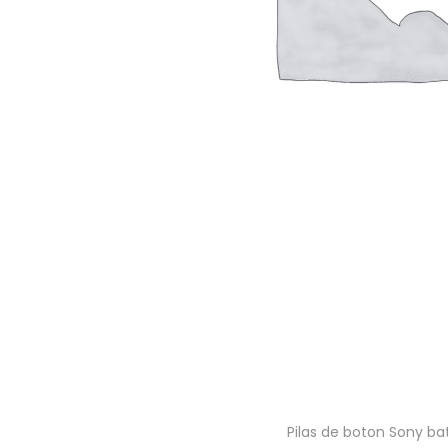
a
i
c
d
i
o
ó
n
Pilas de boton Sony ba